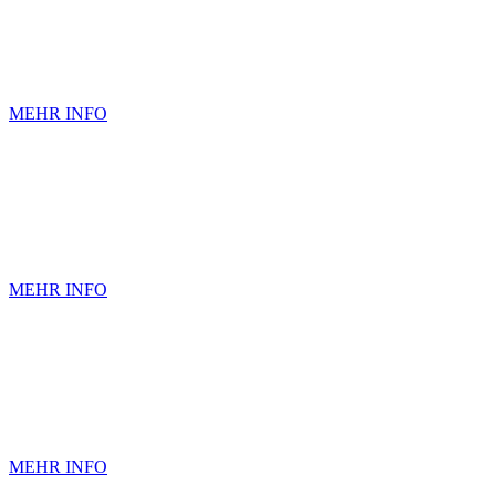
Der Arzt als Berater, Coach und Ansp
MEHR INFO
Moderne Integrative Medizin, denn sowohl
MEHR INFO
Durchführung der periodischen Flug
MEHR INFO