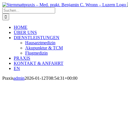
Zum
Inhalt
Suche
springen
nach:
HOME
ÜBER UNS
DIENSTLEISTUNGEN
Hausarztmedizin
Akupunktur & TCM
Flugmedizin
PRAXIS
KONTAKT & ANFAHRT
EN
Praxis
admin
2026-01-12T08:54:31+00:00